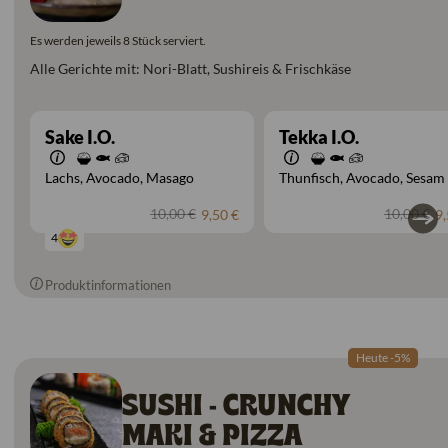
Es werden jeweils 8 Stück serviert.
Alle Gerichte mit: Nori-Blatt, Sushireis & Frischkäse
Sake I.O.
Tekka I.O.
Lachs
Avocado
Masago
Thunfisch
Avocado
Sesam
10,00 €
10,00 €
9,50 €
9,
4
Produktinformationen
Heute -5%
SUSHI - CRUNCHY
MAKI & PIZZA