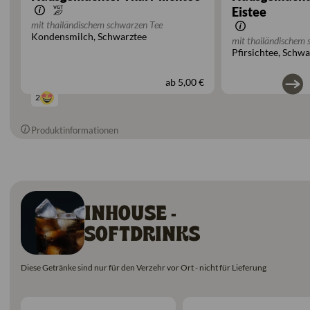
Eistee
mit thailändischem schwarzen Tee
Kondensmilch
Schwarztee
mit thailändischem 
Pfirsichtee
Schwa
ab
5,00 €
2
Produktinformationen
INHOUSE -
SOFTDRINKS
Diese Getränke sind nur für den Verzehr vor Ort - nicht für Lieferung