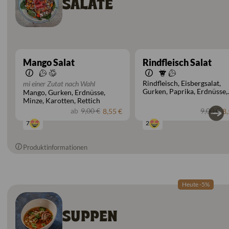
SALATE
Mango Salat
Rindfleisch Salat
Rindfleisch
Eisbergsalat
mi einer Zutat nach Wahl
Gurken
Paprika
Erdnüsse
Mango
Gurken
Erdnüsse
Minze
Karotten
Rettich
Minze
Karotten
Rettich
ab
9,00 €
9,00 €
8,55 €
8,
7
2
Produktinformationen
Heute -5%
SUPPEN