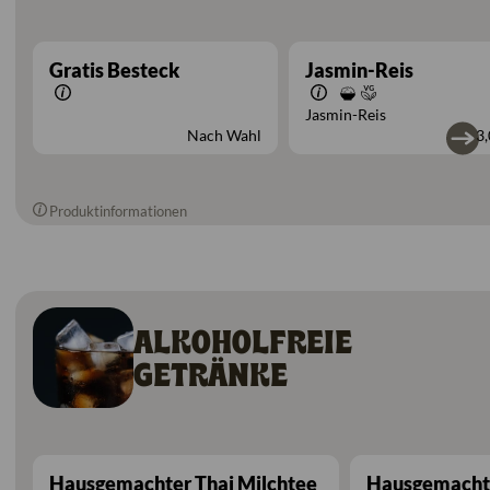
Gratis Besteck
Jasmin-Reis
Jasmin-Reis
Nach Wahl
3,
Produktinformationen
ALKOHOLFREIE
GETRÄNKE
Hausgemachter Thai Milchtee
Hausgemachte