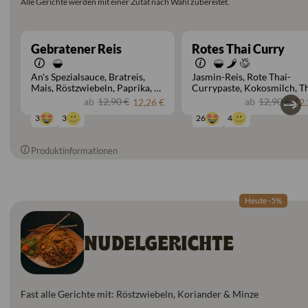
Alle Gerichte werden mit einer Zutat nach Wahl zubereitet.
Gebratener Reis
Rotes Thai Curry
An's Spezialsauce
Bratreis
Jasmin-Reis
Rote Thai-
Mais
Röstzwiebeln
Paprika
Ei
Currypaste
Kokosmilch
T
Erbsen
grüne Bohnen
Basilikum
Auberginen
ab
12,90 €
ab
12,90 €
12,26 €
12,
Karotten
Lauchzwiebeln
Paprika
3
4
3
26
Brokkoli
grüne Bohnen
Karotten
Champignons
Produktinformationen
Heute -5%
NUDELGERICHTE
Fast alle Gerichte mit: Röstzwiebeln, Koriander & Minze