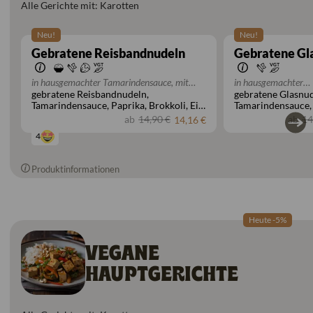
Alle Gerichte mit: Karotten
Neu!
Neu!
Gebratene Reisbandnudeln
Gebratene Gl
in hausgemachter Tamarindensauce, mit
in hausgemachter
gebratene Reisbandnudeln
gebratene Glasnu
einer Zutat nach Wahl
Tamarindensauce, mi
Tamarindensauce
Paprika
Brokkoli
Ei
Tamarindensauce
nach Wahl
Erdnüsse
Sojasprossen
Zwiebeln
Brokkoli
Ei
Sojas
ab
14,90 €
ab
14
14,16 €
Zwiebeln
4
Produktinformationen
Heute -5%
VEGANE
HAUPTGERICHTE