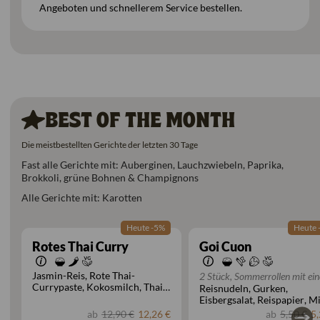
Angeboten und schnellerem Service bestellen.
BEST OF THE MONTH
Die meistbestellten Gerichte der letzten 30 Tage
Fast alle Gerichte mit: Auberginen, Lauchzwiebeln, Paprika,
Brokkoli, grüne Bohnen & Champignons
Alle Gerichte mit: Karotten
Heute -5%
Heute 
Rotes Thai Curry
Goi Cuon
Jasmin-Reis
Rote Thai-
2 Stück, Sommerrollen mit ein
Currypaste
Kokosmilch
Thai
Reisnudeln
Gurken
Zutat nach Wahl
Basilikum
Eisbergsalat
Reispapier
Mi
Erdnuss-Hoisinsauce
ab
12,90 €
ab
5,50 €
12,26 €
5,