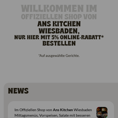
WILLKOMMEN IM
OFFIZIELLEN SHOP VON
ANS KITCHEN
WIESBADEN,
NUR HIER MIT 5% ONLINE-RABATT*
BESTELLEN
*Auf ausgewählte Gerichte.
Speisekarte
NEWS
Im Offiziellen Shop von
Ans Kitchen
Wiesbaden
Mittagsmenüs, Vorspeisen, Salate mit besseren