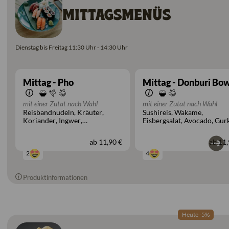
MITTAGSMENÜS
Dienstag bis Freitag 11:30 Uhr - 14:30 Uhr
Mittag - Pho
Mittag - Donburi Bo
mit einer Zutat nach Wahl
mit einer Zutat nach Wahl
Reisbandnudeln
Kräuter
Sushireis
Wakame
Koriander
Ingwer
Eisbergsalat
Avocado
Gur
Frühlingszwiebeln
Mais
Mango
Sesam
ab
11,90 €
ab
11,
2
4
Produktinformationen
Heute -5%