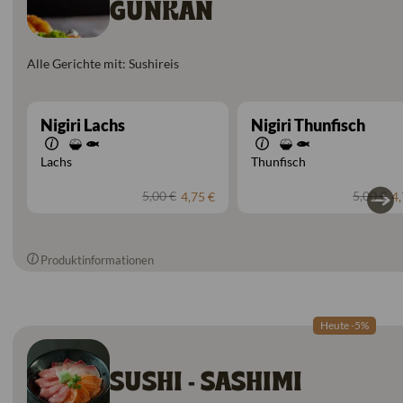
GUNKAN
Alle Gerichte mit: Sushireis
Nigiri Lachs
Nigiri Thunfisch
Lachs
Thunfisch
5,00 €
5,00 €
4,75 €
4,
Produktinformationen
Heute -5%
SUSHI - SASHIMI