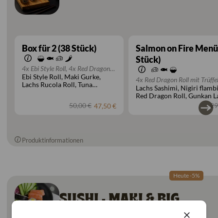
Box für 2 (38 Stück)
Salmon on Fire Menü
Stück)
4x Ebi Style Roll, 4x Red Dragon
Ebi Style Roll
Maki Gurke
Roll mit Trüffel, 4x Lachs Rucola
4x Red Dragon Roll mit Trüffe
Lachs Rucola Roll
Tuna
Roll, 4x Tuna Supreme Roll, 8x
Lachs Sashimi
Nigiri flamb
Sashimi, 3x Nigiri flambierter
Supreme Roll
Maki Salmon
Maki Salmon, 8x Maki Tuna, 6x
Red Dragon Roll
Gunkan L
Gunkan flambierter Lachs mit
Maki Tuna
Red Dragon Roll
Maki Gurke
Trüffel
Frischkäse
50,00 €
29
47,50 €
Produktinformationen
Heute -5%
SUSHI - MAKI & BIG
ROLLS