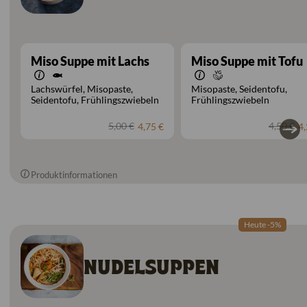
Miso Suppe mit Lachs
Miso Suppe mit Tofu
Lachswürfel
Misopaste
Misopaste
Seidentofu
Seidentofu
Frühlingszwiebeln
Frühlingszwiebeln
5,00 €
4,50 €
4,75 €
4,
Produktinformationen
Heute -5%
NUDELSUPPEN