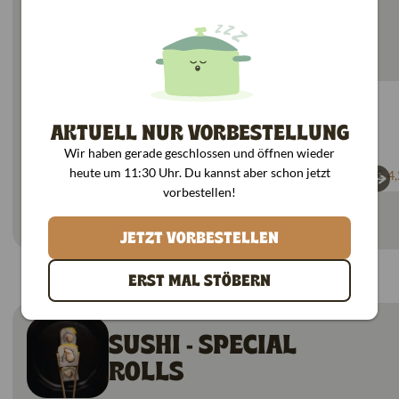
Alle Gerichte mit: Nori-Blatt & Sushireis
Maki gekochte Garnele
Maki Paprika
AKTUELL NUR VORBESTELLUNG
gekochte Garnelen
Sesamöl
Paprika
Wir haben gerade geschlossen und öffnen wieder
Surimi
Chilimayonnaise
heute um 11:30 Uhr. Du kannst aber schon jetzt
6,00 €
4,50 €
5,70 €
4,
vorbestellen!
3
JETZT VORBESTELLEN
Produktinformationen
ERST MAL STÖBERN
Heute -5%
SUSHI - SPECIAL
ROLLS