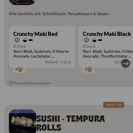
Alle Gerichte mit: Schnittlauch, Teriyakisauce & Sesam
Crunchy Maki Red
Crunchy Maki Black
8 Stück
8 Stück
Nori-Blatt
Sushireis
frittierte
Nori-Blatt
Sushireis
fritti
Avocado
Lachstatar
Avocado
Thunfischtatar
Mayonnaise
Mayonnaise
10,00 €
10,00 €
9,50 €
9,
4
2
Produktinformationen
Heute -5%
SUSHI - TEMPURA
ROLLS