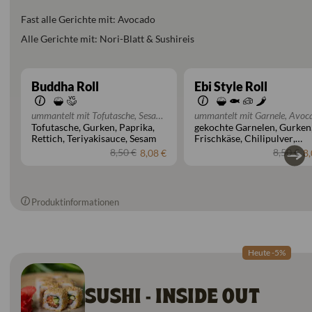
Fast alle Gerichte mit: Avocado
Alle Gerichte mit: Nori-Blatt & Sushireis
Buddha Roll
Ebi Style Roll
ummantelt mit Tofutasche, Sesam
ummantelt mit Garnele, Avoc
Tofutasche
Gurken
Paprika
gekochte Garnelen
Gurken
& Teriyakisauce
Minze, Koriander & Chilipulve
Rettich
Teriyakisauce
Sesam
Frischkäse
Chilipulver
Koriander
Minze
8,50 €
8,50 €
8,08 €
8,
Chilimayonnaise
Produktinformationen
Heute -5%
SUSHI - INSIDE OUT