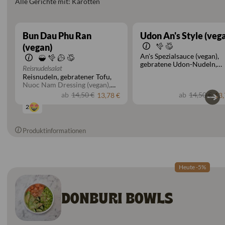
Alle Gerichte mit: Karotten
Bun Dau Phu Ran
Udon An's Style (veg
(vegan)
An's Spezialsauce (vegan)
gebratene Udon-Nudeln
Reisnudelsalat
Auberginen
Lauchzwiebel
Reisnudeln
gebratener Tofu
Röstzwiebeln
Paprika
Nuoc Nam Dressing (vegan)
Brokkoli
grüne Bohnen
Eisbergsalat
Gurken
ab
14,50 €
ab
14,50 €
13,78 €
13,
Champignons
Röstzwiebeln
Koriander
2
Erdnüsse
Minze
Rettich
Produktinformationen
Heute -5%
DONBURI BOWLS