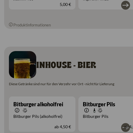
5,00 €
Produktinformationen
INHOUSE - BIER
Diese Getränke sind nur für den Verzehr vor Ort - nicht für Lieferung
Bitburger alkoholfrei
Bitburger Pils
Bitburger Pils (alkoholfrei)
Bitburger Pils
ab
4,50 €
ab
4,