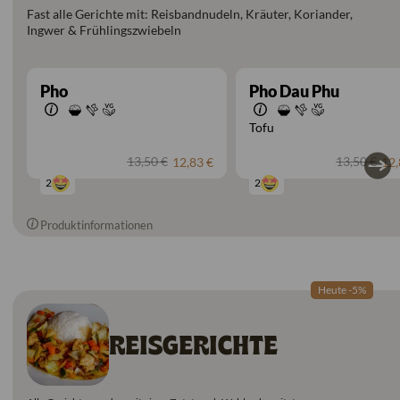
Fast alle Gerichte mit: Reisbandnudeln, Kräuter, Koriander,
Ingwer & Frühlingszwiebeln
Pho
Pho Dau Phu
Tofu
13,50 €
13,50 €
12,83 €
12,
2
2
Produktinformationen
Heute -5%
REISGERICHTE