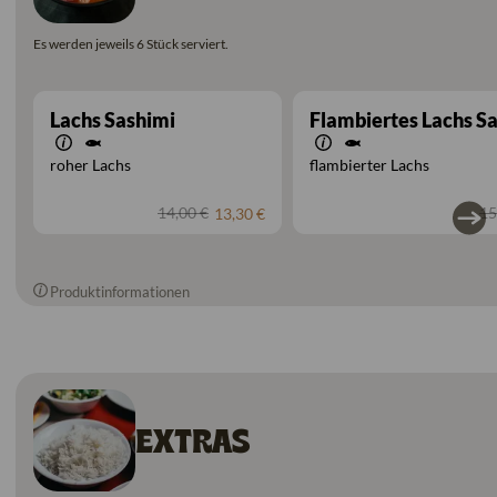
Es werden jeweils 6 Stück serviert.
Lachs Sashimi
Flambiertes Lachs S
roher Lachs
flambierter Lachs
14,00 €
15
13,30 €
Produktinformationen
EXTRAS