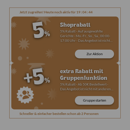
Angebote
Jetzt zugreifen! Heute noch aktiv für 19 : 04 : 43
5
Shoprabatt
%
5% Rabatt - Auf ausgewählte
Gerichte - Mo.-Fr., So., Sa., 00:00-
17:00 Uhr - Das Angebot ist nicht
Vegetarisch
Vegan
Scharf
Low Carb
mit anderen Gerichte Rabatten
kombinierbar.
Best of the Month
Mittagsmenüs
Vorspeisen
Salate
Zur Aktion
+5
extra Rabatt mit
Gruppenfunktion
%
5% Rabatt - Ab 50€ Bestellwert -
Das Angebot ist nicht mit anderen
Warenkorb Rabatten kombinierbar
- Das Angebot gilt nur für
Gruppe starten
Bestellungen, die mit der
Gruppenfunktion abgeschlossen
werden und wird auf den
Schneller & einfacher bestellen schon ab 2 Personen
Gesamtwert des Warenkorbs
angerechnet (Lieferkosten
ausgeschlossen).