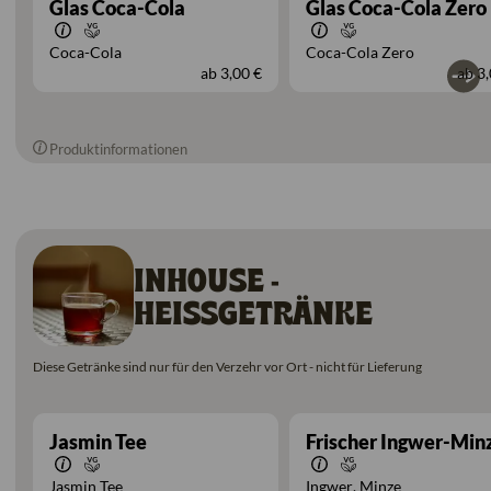
Glas Coca-Cola
Glas Coca-Cola Zero
Coca-Cola
Coca-Cola Zero
ab
3,00 €
ab
3,
Produktinformationen
INHOUSE -
HEISSGETRÄNKE
Diese Getränke sind nur für den Verzehr vor Ort - nicht für Lieferung
Jasmin Tee
Frischer Ingwer-Min
Jasmin Tee
Ingwer
Minze