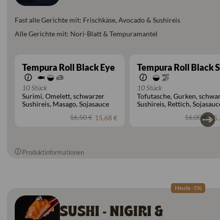
Fast alle Gerichte mit: Frischkäse, Avocado & Sushireis
Alle Gerichte mit: Nori-Blatt & Tempuramantel
Tempura Roll Black Eye
Tempura Roll Black S
10 Stück
10 Stück
Surimi
Omelett
schwarzer
Tofutasche
Gurken
schwar
Sushireis
Masago
Sojasauce
Sushireis
Rettich
Sojasauc
16,50 €
16,00 €
15,68 €
15,
Produktinformationen
Heute -5%
SUSHI - NIGIRI &