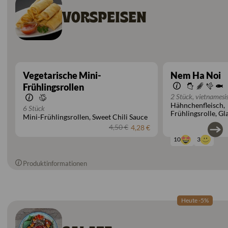
VORSPEISEN
Vegetarische Mini-
Nem Ha Noi
Frühlingsrollen
2 Stück, vietnamesi
Hähnchenfleisch
Hähnchen-Frühlings
6 Stück
Frühlingsrolle
Gl
Mini-Frühlingsrollen
Sweet Chili Sauce
Morcheln
Karott
4,50 €
4,28 €
Nam-Dressing
3
10
Produktinformationen
Heute -5%