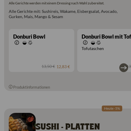
Alle Gerichte werden mit einem Dressing nach Wahl zubereitet.
Alle Gerichte mit: Sushireis, Wakame, Eisbergsalat, Avocado,
Gurken, Mais, Mango & Sesam
Donburi Bowl
Donburi Bowl mit To
Tofutaschen
13,50 €
13
12,83 €
Produktinformationen
Heute -5%
SUSHI - PLATTEN